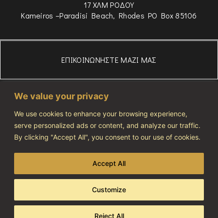
17 ΧΛΜ ΡΟΔΟΥ
Kameiros –Paradisi Beach, Rhodes PO Box 85106
ΕΠΙΚΟΙΝΩΝΗΣΤΕ ΜΑΖΙ ΜΑΣ
306934834975
We value your privacy
WhatsApp
+306972607686
We use cookies to enhance your browsing experience,
serve personalized ads or content, and analyze our traffic.
info@vivatourismo.eu
By clicking "Accept All", you consent to our use of cookies.
ΠΟΛΙΤΙΚΗ ΑΠΟΡΡΗΤΟΥ
Accept All
NOTIFICATION NUMBER: 1274464
Customize
Copyright 2023 © All rights reserved
Developed & Designed By AdCode
Reject All