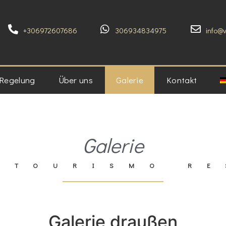
+306972607686
306934834975
info@
 Regelung
Über uns
Galerie
Kontakt
Galerie
 TOURISMO R
Galerie draußen