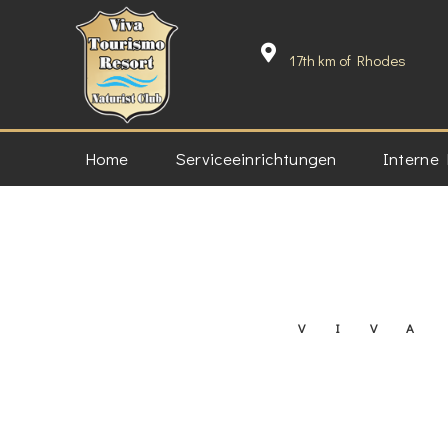
17th km of Rhodes
Home
Serviceeinrichtungen
Interne
VIVA