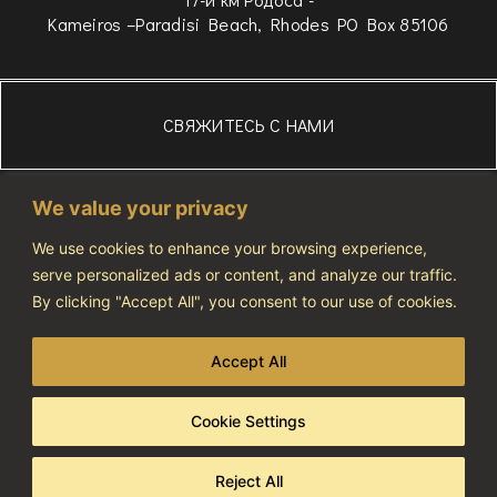
Kameiros –Paradisi Beach, Rhodes PO Box 85106
СВЯЖИТЕСЬ С НАМИ
306934834975
We value your privacy
WhatsApp
+306972607686
We use cookies to enhance your browsing experience,
serve personalized ads or content, and analyze our traffic.
info@vivatourismo.eu
By clicking "Accept All", you consent to our use of cookies.
ПОЛИТИКА КОНФИДЕНЦИАЛЬНОСТИ
Accept All
NOTIFICATION NUMBER: 1274464
Cookie Settings
Copyright 2023 © All rights reserved
Developed & Designed By AdCode
Reject All