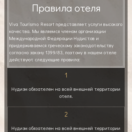
Правила отеля
Viva Tourismo Resort представляет услуги высокого
качества. Мы являемся членом организации
Международной Федерации Нудистов и
придерживаемся греческому законодательству
согласно закону 1399/83, поэтому в нашем отеле
действуют следующие правила:
1
Нудизм обязателен на всей внешней территории
отеля.
2
Нудизм обязателен на всей внешней территории